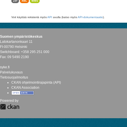
ZIP
XML
WMS
Voit käyttää rekisteriä myös
API
avulla (katso myös
API-dokumentaatio
).
Suomen ympäristökeskus
Latokartanonkaari 11
FI-00790 Helsinki
Switchboard: +358 295 251 000
Fax: 09 5490 2190
syke.fi
Palvelukuvaus
Tietosuojailmoitus
CKAN ohjelmointirajapinta (API)
CKAN Association
Powered by