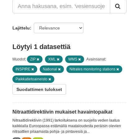
Lajittelu
Löytyi 1 datasettiä
Muodot:
ZIP
XML
WMS
Avainsanat:
INSPIRE
National
Nitrates monitoring stations
Paikkatietoaineisto
Suodattimen tulokset
Nitraattidirektiivin mukaiset havaintopaikat
Nitraattidirektiivin (1991) tarkoituksena on suojella veden laatua
kaikkialla Euroopassa estämällä maataloudesta peräisin olevien
nitraattien pilaamasta pohja- ja pintavesiä ja...