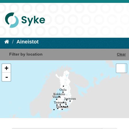
Aineistot
Filter by location
Clear
+
-