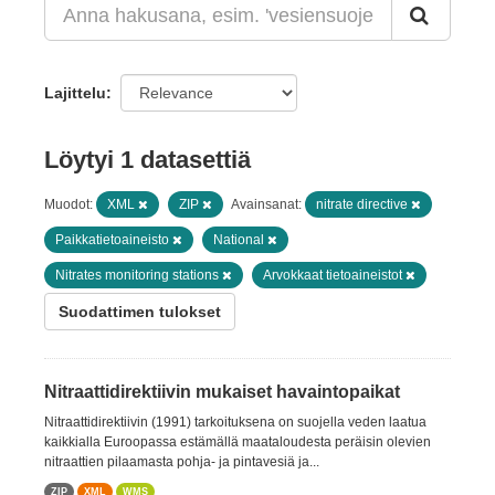
Lajittelu
Löytyi 1 datasettiä
Muodot:
XML
ZIP
Avainsanat:
nitrate directive
Paikkatietoaineisto
National
Nitrates monitoring stations
Arvokkaat tietoaineistot
Suodattimen tulokset
Nitraattidirektiivin mukaiset havaintopaikat
Nitraattidirektiivin (1991) tarkoituksena on suojella veden laatua
kaikkialla Euroopassa estämällä maataloudesta peräisin olevien
nitraattien pilaamasta pohja- ja pintavesiä ja...
ZIP
XML
WMS