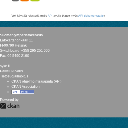
Voit käyttää rekisteriä myös
API
avulla (katso myös
API-dokumentaatio
).
Suomen ympäristökeskus
Latokartanonkaari 11
FI-00790 Helsinki
Switchboard: +358 295 251 000
Fax: 09 5490 2190
syke.fi
Palvelukuvaus
Tietosuojailmoitus
CKAN ohjelmointirajapinta (API)
CKAN Association
Powered by