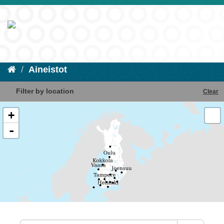
Aineistot
Filter by location
Clear
+
-