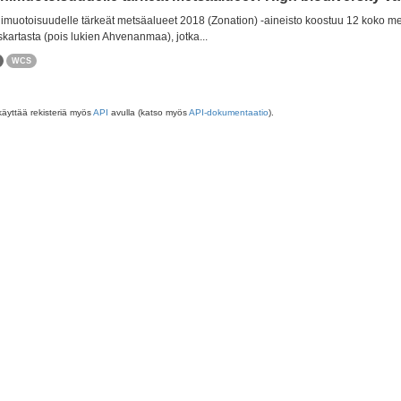
muotoisuudelle tärkeät metsäalueet 2018 (Zonation) -aineisto koostuu 12 koko m
skartasta (pois lukien Ahvenanmaa), jotka...
WCS
käyttää rekisteriä myös
API
avulla (katso myös
API-dokumentaatio
).