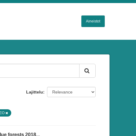
Aineistot
Lajittelu
EO
ue forests 2018...