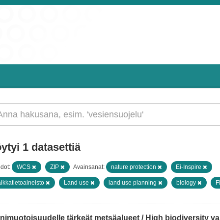
ytyi 1 datasettiä
dot:
WCS
ZIP
Avainsanat:
nature protection
Ei-Inspire
ikkatietoaineisto
Land use
land use planning
biology
F
imuotoisuudelle tärkeät metsäalueet / High biodiversity val