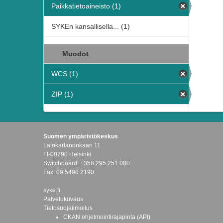
Paikkatietoaineisto (1)
SYKEn kansallisella... (1)
Muodot
WCS (1)
ZIP (1)
Suomen ympäristökeskus
Latokartanonkaari 11
FI-00790 Helsinki
Switchboard: +358 295 251 000
Fax: 09 5490 2190
syke.fi
Palvelukuvaus
Tietosuojailmoitus
CKAN ohjelmointirajapinta (API)