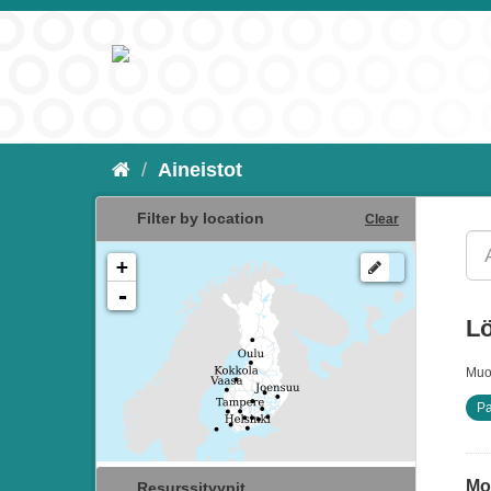
Aineistot
Filter by location
Clear
+
-
Lö
Muo
Pa
Mon
Resurssityypit