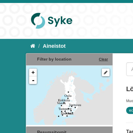
Aineistot
Filter by location
Clear
+
-
Lö
Muo
ec
Tar
Resurssityypit