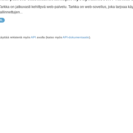
 Tarkka on jatkuvasti kehittyvä web-palvelu. Tarkka on web-sovellus, joka tarjoaa käy
allinnettujen...
ML
käyttää rekisteriä myös
API
avulla (katso myös
API-dokumentaatio
).