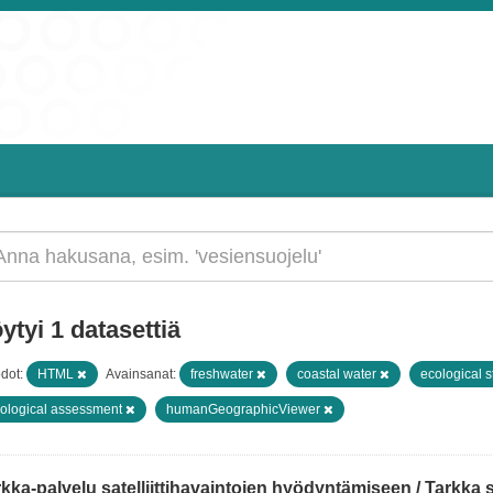
ytyi 1 datasettiä
dot:
HTML
Avainsanat:
freshwater
coastal water
ecological 
ological assessment
humanGeographicViewer
kka-palvelu satelliittihavaintojen hyödyntämiseen / Tarkka ser