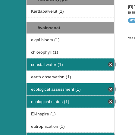
[FI]
Karttapalvelut (1)
ja m
HT
Avainsanat
Voit 
algal bloom (1)
chlorophyll (1)
coastal water (1)
earth observation (1)
ecological assessment (1)
ecological status (1)
Ei-Inspire (1)
eutrophication (1)