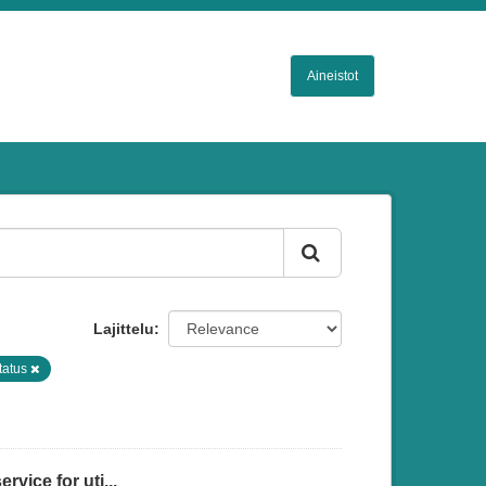
Aineistot
Lajittelu
status
vice for uti...