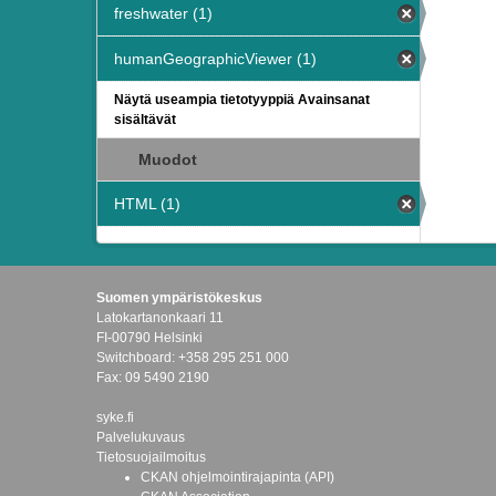
freshwater (1)
humanGeographicViewer (1)
Näytä useampia tietotyyppiä Avainsanat
sisältävät
Muodot
HTML (1)
Suomen ympäristökeskus
Latokartanonkaari 11
FI-00790 Helsinki
Switchboard: +358 295 251 000
Fax: 09 5490 2190
syke.fi
Palvelukuvaus
Tietosuojailmoitus
CKAN ohjelmointirajapinta (API)