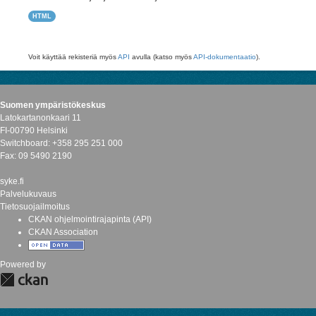
HTML
Voit käyttää rekisteriä myös
API
avulla (katso myös
API-dokumentaatio
).
Suomen ympäristökeskus
Latokartanonkaari 11
FI-00790 Helsinki
Switchboard: +358 295 251 000
Fax: 09 5490 2190
syke.fi
Palvelukuvaus
Tietosuojailmoitus
CKAN ohjelmointirajapinta (API)
CKAN Association
Powered by