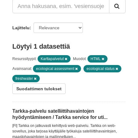
Lajittelu
Löytyi 1 datasettiä
Resurssityypit:
Karttapalvelut
Muodot:
HTML
Avainsanat:
ecological assessment
ecological status
freshwater
Suodattimen tulokset
Tarkka-palvelu satelliittihavaintojen
hyödyntämiseen / Tarkka service for uti...
[FI] Tarkka on jatkuvasti kehittyvä web-palvelu. Tarkka on web-
sovellus, joka tarjoaa käyttäjälle työkaluja satelliittihavaintojen,
maastohavaintojen ja mallinnettujen...