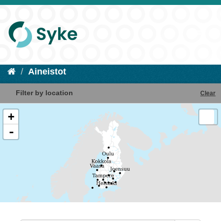
Aineistot
Filter by location
Clear
+
-