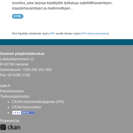
sovellus, joka tarjoaa käyttäjälle työkaluja satelliittihavaintojen,
maastohavaintojen ja mallinnettujen...
HTML
Voit käyttää rekisteriä myös
API
avulla (katso myös
API-dokumentaatio
).
Suomen ympäristökeskus
Latokartanonkaari 11
FI-00790 Helsinki
Switchboard: +358 295 251 000
Fax: 09 5490 2190
syke.fi
Palvelukuvaus
Tietosuojailmoitus
CKAN ohjelmointirajapinta (API)
CKAN Association
Powered by