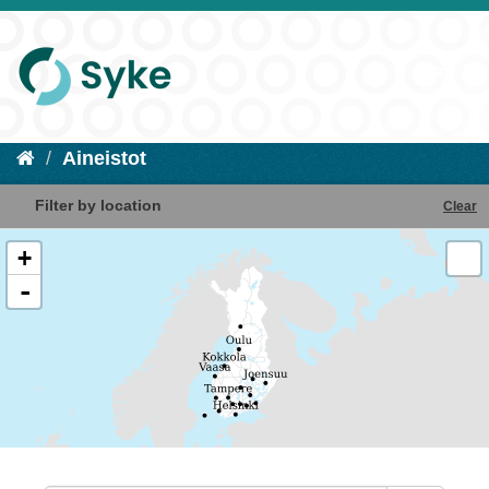
Aineistot
Filter by location
Clear
+
-