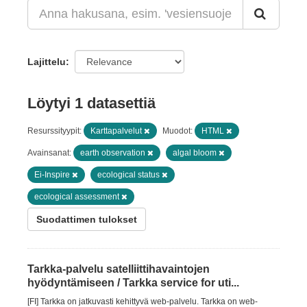
Lajittelu
Löytyi 1 datasettiä
Resurssityypit:
Karttapalvelut
Muodot:
HTML
Avainsanat:
earth observation
algal bloom
Ei-Inspire
ecological status
ecological assessment
Suodattimen tulokset
Tarkka-palvelu satelliittihavaintojen
hyödyntämiseen / Tarkka service for uti...
[FI] Tarkka on jatkuvasti kehittyvä web-palvelu. Tarkka on web-