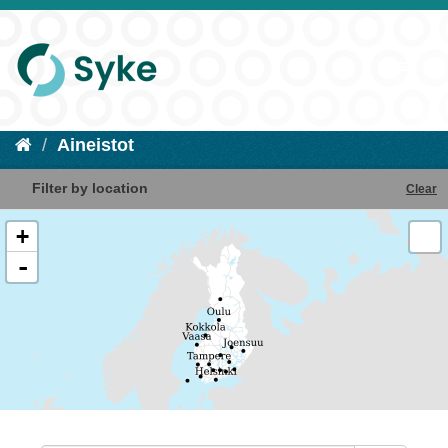
Aineistot
Filter by location
Clear
+
-