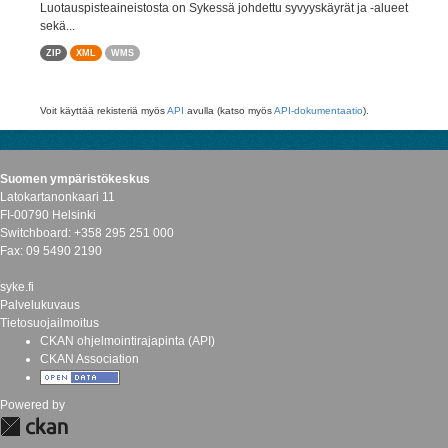
Luotauspisteaineistosta on Sykessä johdettu syvyyskäyrät ja -alueet
sekä...
ZIP
XML
WMS
Voit käyttää rekisteriä myös
API
avulla (katso myös
API-dokumentaatio
).
Suomen ympäristökeskus
Latokartanonkaari 11
FI-00790 Helsinki
Switchboard: +358 295 251 000
Fax: 09 5490 2190
syke.fi
Palvelukuvaus
Tietosuojailmoitus
CKAN ohjelmointirajapinta (API)
CKAN Association
Powered by