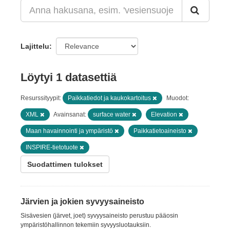
Lajittelu
Löytyi 1 datasettiä
Resurssityypit:
Paikkatiedot ja kaukokartoitus
Muodot:
XML
Avainsanat:
surface water
Elevation
Maan havainnointi ja ympäristö
Paikkatietoaineisto
INSPIRE-tietotuote
Suodattimen tulokset
Järvien ja jokien syvyysaineisto
Sisävesien (järvet, joet) syvyysaineisto perustuu pääosin
ympäristöhallinnon tekemiin syvyysluotauksiin.