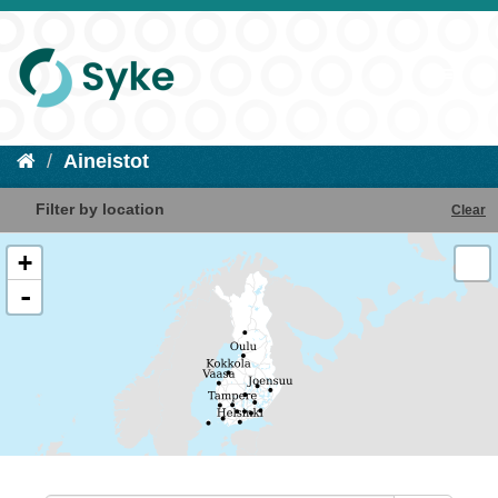
Aineistot
Filter by location
Clear
+
-