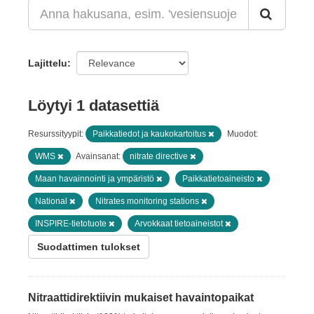
Lajittelu
Löytyi 1 datasettiä
Resurssityypit:
Paikkatiedot ja kaukokartoitus
Muodot:
WMS
Avainsanat:
nitrate directive
Maan havainnointi ja ympäristö
Paikkatietoaineisto
National
Nitrates monitoring stations
INSPIRE-tietotuote
Arvokkaat tietoaineistot
Suodattimen tulokset
Nitraattidirektiivin mukaiset havaintopaikat