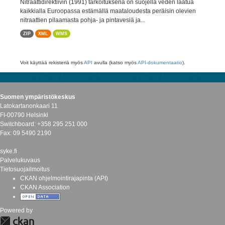
Nitraattidirektiivin (1991) tarkoituksena on suojella veden laatua
kaikkialla Euroopassa estämällä maataloudesta peräisin olevien
nitraattien pilaamasta pohja- ja pintavesiä ja...
ZIP
XML
WMS
Voit käyttää rekisteriä myös
API
avulla (katso myös
API-dokumentaatio
).
Suomen ympäristökeskus
Latokartanonkaari 11
FI-00790 Helsinki
Switchboard: +358 295 251 000
Fax: 09 5490 2190
syke.fi
Palvelukuvaus
Tietosuojailmoitus
CKAN ohjelmointirajapinta (API)
CKAN Association
Powered by