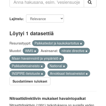
Lajittelu
Löytyi 1 datasettiä
Resurssityypit:
Paikkatiedot ja kaukokartoitus
Muodot:
WMS
Avainsanat:
nitrate directive
Maan havainnointi ja ympäristö
Paikkatietoaineisto
National
INSPIRE-tietotuote
Arvokkaat tietoaineistot
Suodattimen tulokset
Nitraattidirektiivin mukaiset havaintopaikat
Nitraattidirektiivin (1991) tarkoituksena on suojella veden