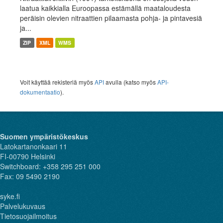
laatua kaikkialla Euroopassa estämällä maataloudesta
peräisin olevien nitraattien pilaamasta pohja- ja pintavesiä
ja...
ZIP
XML
WMS
Voit käyttää rekisteriä myös
API
avulla (katso myös
API-
dokumentaatio
).
Suomen ympäristökeskus
Latokartanonkaari 11
FI-00790 Helsinki
Switchboard: +358 295 251 000
Fax: 09 5490 2190
syke.fi
Palvelukuvaus
Tietosuojailmoitus