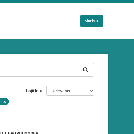
Aineistot
Lajittelu
es
isuusarvioinnissa