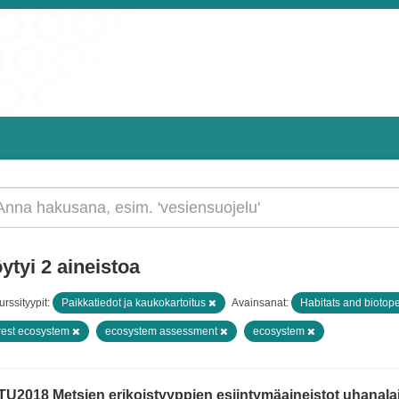
ytyi 2 aineistoa
rssityypit:
Paikkatiedot ja kaukokartoitus
Avainsanat:
Habitats and biotop
rest ecosystem
ecosystem assessment
ecosystem
TU2018 Metsien erikoistyyppien esiintymäaineistot uhanala