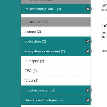
LuTU
Paikkatiedot ja kau... (2)
koot
Avainsanat
Lu
biotope (2)
Luon
luon
ecosystem (2)
ecosystem assessment (2)
Voit 
Ei-Inspire (2)
FEO (2)
forest (2)
forest ecosystem (2)
Habitats and biotopes (2)