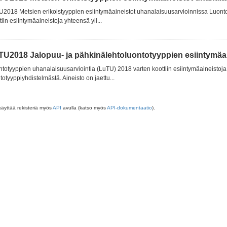
2018 Metsien erikoistyyppien esiintymäaineistot uhanalaisuusarvioinnissa Luont
tiin esiintymäaineistoja yhteensä yli...
TU2018 Jalopuu- ja pähkinälehtoluontotyyppien esiintymäain
totyyppien uhanalaisuusarviointia (LuTU) 2018 varten koottiin esiintymäaineistoja 
totyyppiyhdistelmästä. Aineisto on jaettu...
käyttää rekisteriä myös
API
avulla (katso myös
API-dokumentaatio
).