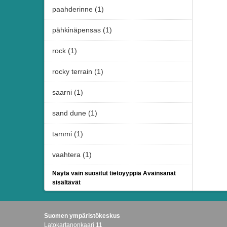
paahderinne (1)
pähkinäpensas (1)
rock (1)
rocky terrain (1)
saarni (1)
sand dune (1)
tammi (1)
vaahtera (1)
Näytä vain suositut tietoyyppiä Avainsanat
sisältävät
Suomen ympäristökeskus
Latokartanonkaari 11