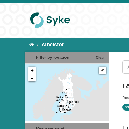
Aineistot
Filter by location
Clear
+
-
Lö
Resu
fo
Lu
Resurssityypit