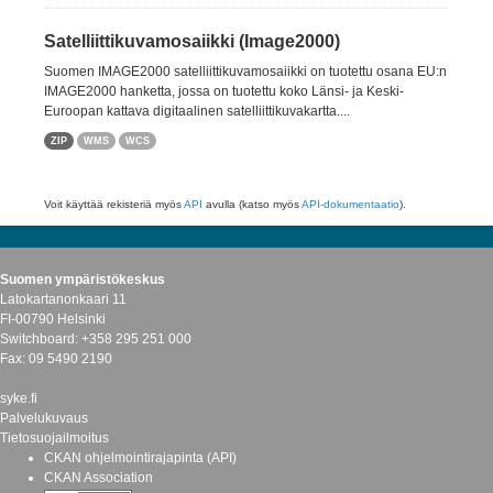
Satelliittikuvamosaiikki (Image2000)
Suomen IMAGE2000 satelliittikuvamosaiikki on tuotettu osana EU:n
IMAGE2000 hanketta, jossa on tuotettu koko Länsi- ja Keski-
Euroopan kattava digitaalinen satelliittikuvakartta....
ZIP
WMS
WCS
Voit käyttää rekisteriä myös
API
avulla (katso myös
API-dokumentaatio
).
Suomen ympäristökeskus
Latokartanonkaari 11
FI-00790 Helsinki
Switchboard: +358 295 251 000
Fax: 09 5490 2190
syke.fi
Palvelukuvaus
Tietosuojailmoitus
CKAN ohjelmointirajapinta (API)
CKAN Association