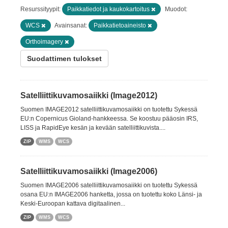
Resurssityypit:
Paikkatiedot ja kaukokartoitus
Muodot:
WCS
Avainsanat:
Paikkatietoaineisto
Orthoimagery
Suodattimen tulokset
Satelliittikuvamosaiikki (Image2012)
Suomen IMAGE2012 satelliittikuvamosaiikki on tuotettu Sykessä
EU:n Copernicus Gioland-hankkeessa. Se koostuu pääosin IRS,
LISS ja RapidEye kesän ja kevään satelliittikuvista....
ZIP
WMS
WCS
Satelliittikuvamosaiikki (Image2006)
Suomen IMAGE2006 satelliittikuvamosaiikki on tuotettu Sykessä
osana EU:n IMAGE2006 hanketta, jossa on tuotettu koko Länsi- ja
Keski-Euroopan kattava digitaalinen...
ZIP
WMS
WCS