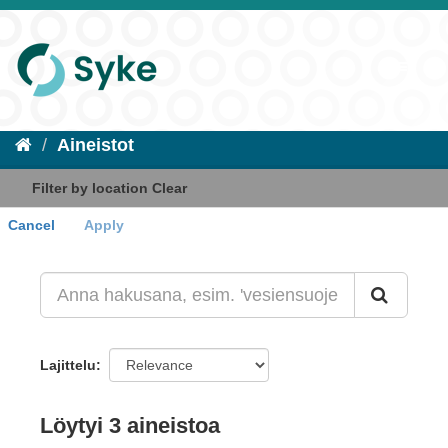
Aineistot
Filter by location
Clear
Cancel
Apply
+
-
Lajittelu
Löytyi 3 aineistoa